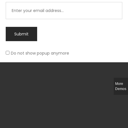
Submit
Do not show popup anymore
Integer ut ligula quis lectus fringilla elementum porttitor sed est. Duis
fringilla efficitur ligula sed lobortis.
More
Helful Link
Demos
The Collections
Size Guide
Return Policy